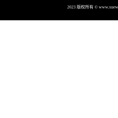
2023 版权所有 © www.xu