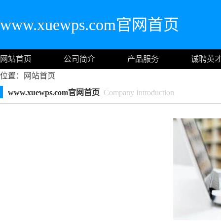
www.xuewps.com官网首页
网站首页
公司简介
产品服务
诚聘英
位置：
网站首页
www.xuewps.com官网首页
Company Introduction