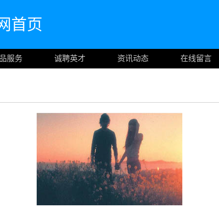
m官网首页
品服务
诚聘英才
资讯动态
在线留言