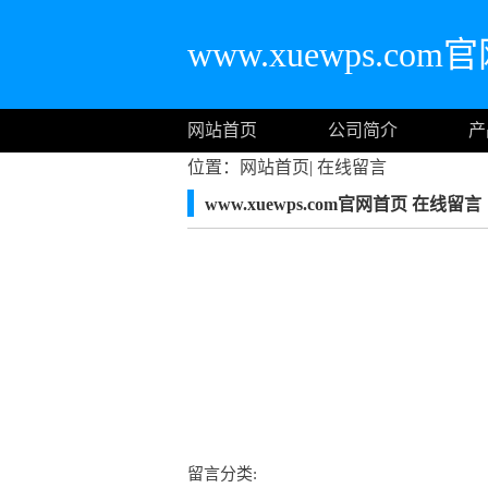
www.xuewps.co
网站首页
公司简介
产
位置：
网站首页
|
在线留言
www.xuewps.com官网首页 在线留言
留言分类: